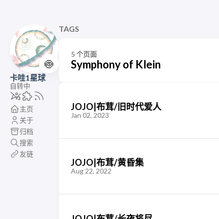
TAGS
5 个页面
🍥
Symphony of Klein
卡哇1星球
自转中
JOJO|布茸/旧时代爱人
主页
Jan 02, 2023
关于
归档
搜索
友链
JOJO|布茸/黄昏集
Aug 22, 2022
JOJO|布茸/长夜将尽