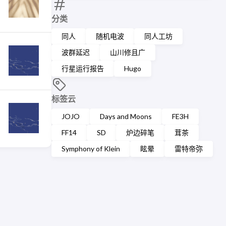
分类
同人
随机电波
同人工坊
波群延迟
山川修且广
行星运行报告
Hugo
标签云
JOJO
Days and Moons
FE3H
FF14
SD
炉边碎笔
茸茶
Symphony of Klein
眩晕
雷特帝弥