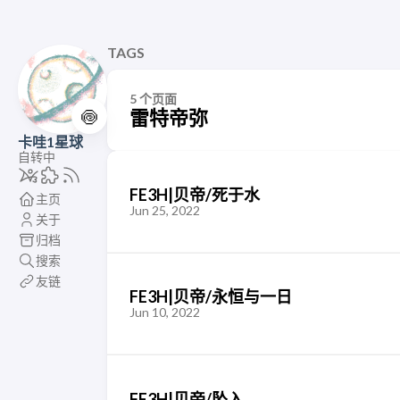
TAGS
5 个页面
🍥
雷特帝弥
卡哇1星球
自转中
FE3H|贝帝/死于水
主页
Jun 25, 2022
关于
归档
搜索
友链
FE3H|贝帝/永恒与一日
Jun 10, 2022
FE3H|贝帝/坠入