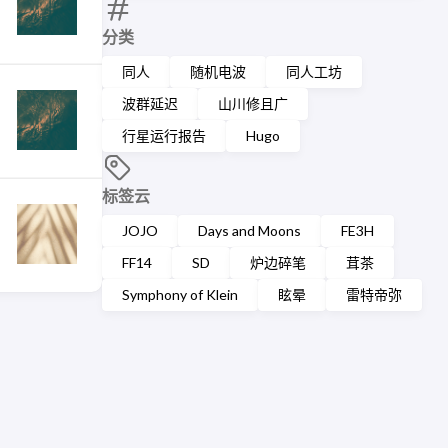
分类
同人
随机电波
同人工坊
波群延迟
山川修且广
行星运行报告
Hugo
标签云
JOJO
Days and Moons
FE3H
FF14
SD
炉边碎笔
茸茶
Symphony of Klein
眩晕
雷特帝弥