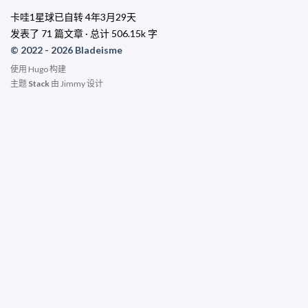
卡哇1星球已自转
4年3月29天
发表了 71 篇文章 · 总计 506.15k 字
© 2022 - 2026 Bladeisme
使用
Hugo
构建
主题
Stack
由
Jimmy
设计