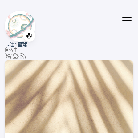
🍥
卡哇1星球
自转中