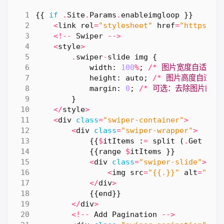
{{
if
.
Site
.
Params
.
enableimgloop
}}
<
link
rel
=
"stylesheet"
href
=
"https://
<!--
Swiper
-->
<
style
>
.
swiper
-
slide
img
{
width
:
100
%
;
/*
图片宽度自适应容
height
:
auto
;
/*
图片高度自适应
margin
:
0
;
/*
可选：去除图片的默
}
</
style
>
<
div
class
=
"swiper-container"
>
<
div
class
=
"swiper-wrapper"
>
{{
$
itItems
:
=
split
(
.
Get
0
)
{{
range
$
itItems
}}
<
div
class
=
"swiper-slide"
>
<
img
src
=
"{{.}}"
alt
=
""
>
</
div
>
{{
end
}}
</
div
>
<!--
Add
Pagination
-->