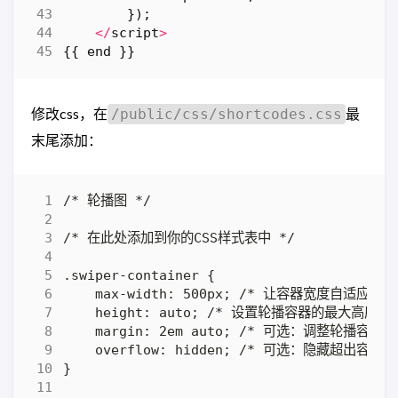
});
</
script
>
{{
end
}}
修改css，在
最
/public/css/shortcodes.css
末尾添加：