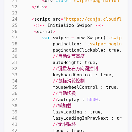
<
div
class
=
"swiper-pagination"
></
</
div
>
<
script
src
=
"https://cdnjs.cloudflare
<!--
Initialize
Swiper
-->
<
script
>
var
swiper
=
new
Swiper
(
'.swiper-
pagination
:
'.swiper-paginati
paginationClickable
:
true
,
//
自动调节高度
autoHeight
:
true
,
//
键盘左右方向键控制
keyboardControl
:
true
,
//
鼠标滑轮控制
mousewheelControl
:
true
,
//
自动切换
//
autoplay
:
5000
,
//
懒加载
lazyLoading
:
true
,
lazyLoadingInPrevNext
:
true
,
//
无限循环
loop
:
true
,