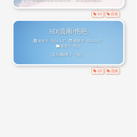
SD
宫骨
SD|流南/伤疤
发布于: 2024-3-17
更新于: 2024-3-17
收录于:
同人
流川枫摔了一跤。
SD
流南