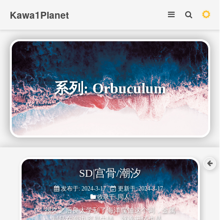
Kawa1Planet
系列: Orbuculum
SD|宫骨/潮汐
发布于: 2024-3-17
更新于: 2024-3-17
收录于:
同人
很久之后良太学到了海洋腐蚀这个词，金属
制品在海边容易生锈，就连记忆也是。