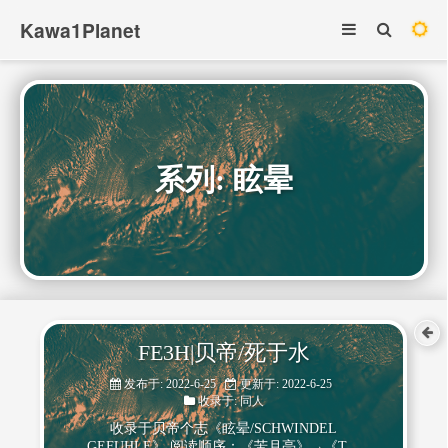
Kawa1Planet
系列: 眩晕
FE3H|贝帝/死于水
发布于: 2022-6-25
更新于: 2022-6-25
收录于:
同人
收录于贝帝个志《眩晕/SCHWINDEL
GEFUHLE》 阅读顺序：《苦月亮》→《The