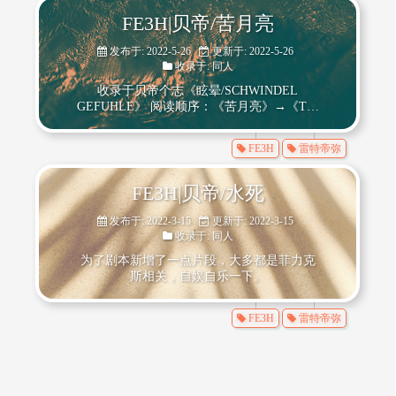
FE3H|贝帝/苦月亮
发布于: 2022-5-26
更新于: 2022-5-26
收录于:
同人
收录于贝帝个志《眩晕/SCHWINDEL
GEFUHLE》 阅读顺序：《苦月亮》→《The
Fall》→《永恒与一日》→《死于水》 封面
图为实体本的外封 章节页插图作者：棠无叶
FE3H
雷特帝弥
眩晕/SCHWINDEL GEFUHLE 苦月亮/
FE3H|贝帝/水死
发布于: 2022-3-15
更新于: 2022-3-15
收录于:
同人
为了剧本新增了一点片段，大多都是菲力克
斯相关，自娱自乐一下。
FE3H
雷特帝弥