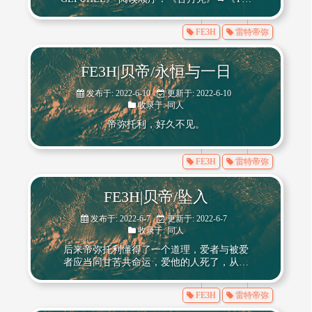
Fall》→《永恒与一日》→《死于水》 封面
图为实体本的外封 死于水/Death By Water 搬
FE3H
雷特帝弥
来塞昂镇以前，帝弥托利没见过海。
FE3H|贝帝/永恒与一日
发布于: 2022-6-10
更新于: 2022-6-10
收录于:
同人
帝弥托利，好久不见。
FE3H
雷特帝弥
FE3H|贝帝/坠入
发布于: 2022-6-7
更新于: 2022-6-7
收录于:
同人
后来帝弥托利懂得了一个道理，爱者与被爱
者应当同甘苦共命运，爱他的人死了，从此
以后他会挣扎在幽暗的月夜，望着无法达到
的月光路，为命运所苦。
FE3H
雷特帝弥