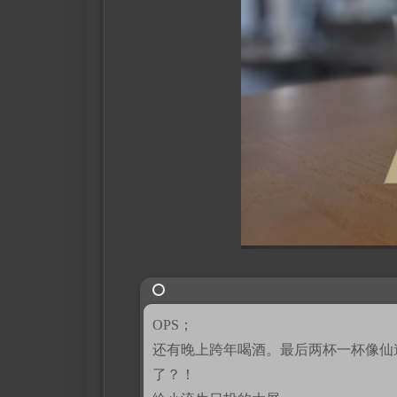
OPS；
还有晚上跨年喝酒。最后两杯一杯像仙
了？！