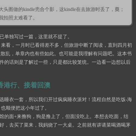
做的kindle壳合个影，这kindle在去旅游时丢了，奠；
我拍照太难看了。
已单独写过一篇，这里就不提了。
k》来看，一月时已看得差不多，但旅游中断了阅读，直到四月初
点散乱，单章内也有些如此。也可能是我理解有问题吧。这本书
件的话则是了解过一些，只是都比较笼统。一边看一边想以后
香港行、接着回澳
选睡衣一套，所以我们开过疯疯睡衣派对！流程自然是吃饭-海
，也顺便把这小年过了。
馆的面+来撸狗，狗是撸上了，但面没吃上。本想去吃面，结
好，去买了菜来，我妈烧了一大桌。之前就有讲请菜喝酒喝茅