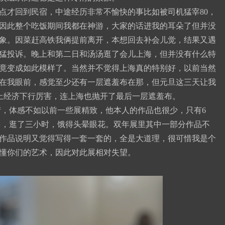
点才回到民宿，中途经历非常不愉快的事比如被司机猛宰80，
因此整个吃饭期间我都在神游，大家的话进我的耳朵了但并没
象。因菜赶高铁我俩提前离开，本想回去补会儿觉，结果又遇
猛投诉。晚上和第二日和汤汤逛了会儿上海，但并没有什么特
竟变成如此模样了。当然并不觉得上海真的特别好，以前当然
在我眼前，感觉至少还有一层遮羞布在那，但元旦这三天让我
上经济下行厉害，连上海也抛开了最后一层遮羞布。
敷衍，体感不如以前一些展精致，他本人的作品也很少，只有6
很多，逛了三小时，饿得头晕眼花。双年展里其中一部分作品不
作品说明又觉得写得一套一套的，全是大道理，很可惜我是个
懂你们的艺术，因此对此展相对失望。