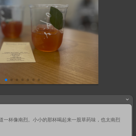
道一杯像南烈。小小的那杯喝起来一股草药味，也太南烈