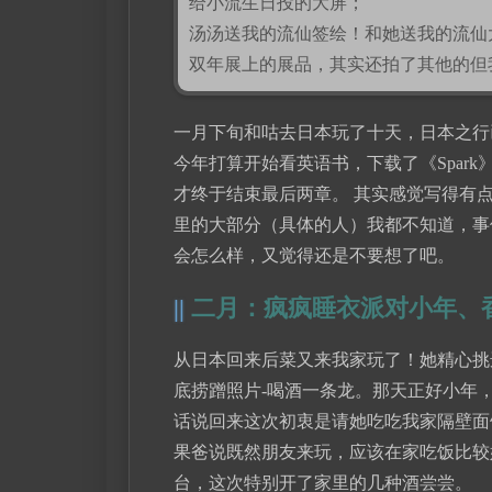
给小流生日投的大屏；
汤汤送我的流仙签绘！和她送我的流仙大头图
双年展上的展品，其实还拍了其他的但
一月下旬和咕去日本玩了十天，日本之行
今年打算开始看英语书，下载了《Spar
才终于结束最后两章。 其实感觉写得有
里的大部分（具体的人）我都不知道，事
会怎么样，又觉得还是不要想了吧。
二月：疯疯睡衣派对小年、
从日本回来后菜又来我家玩了！她精心挑
底捞蹭照片-喝酒一条龙。那天正好小年
话说回来这次初衷是请她吃吃我家隔壁面
果爸说既然朋友来玩，应该在家吃饭比较
台，这次特别开了家里的几种酒尝尝。