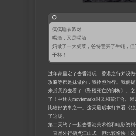
疯疯睡衣派对
喝酒，又是喝酒
妈做了一大桌菜，爸特意买了生蚝，但
干杯！
过年家里定了去香港玩，香港之行并没做
攻略等都是妹做的，我拎包旅行。我俩提
来后我跑去看了《坠楼死亡的剖析》。之
了！中途去moviemarks时又和菜汇
比较好的事之一。这天最后本打算看《独
了这场。
第二天约了一起去香港美术馆和电影资料
一直是外行指点江山式，但比较愉快！这