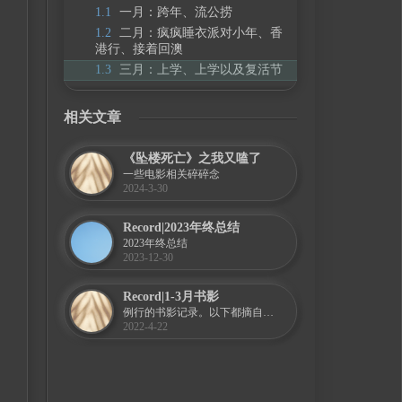
1.
1
一月：跨年、流公捞
1.
2
二月：疯疯睡衣派对小年、香
港行、接着回澳
1.
3
三月：上学、上学以及复活节
相关文章
《坠楼死亡》之我又嗑了
一些电影相关碎碎念
2024-3-30
Record|2023年终总结
2023年终总结
2023-12-30
Record|1-3月书影
例行的书影记录。以下都摘自我的毛象嘟文。
2022-4-22